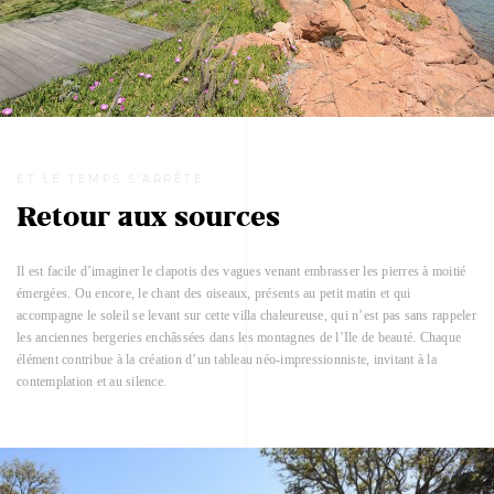
ET LE TEMPS S’ARRÊTE
Retour aux sources
Il est facile d’imaginer le clapotis des vagues venant embrasser les pierres à moitié
émergées. Ou encore, le chant des oiseaux, présents au petit matin et qui
accompagne le soleil se levant sur cette villa chaleureuse, qui n’est pas sans rappeler
les anciennes bergeries enchâssées dans les montagnes de l’Ile de beauté. Chaque
élément contribue à la création d’un tableau néo-impressionniste, invitant à la
contemplation et au silence.