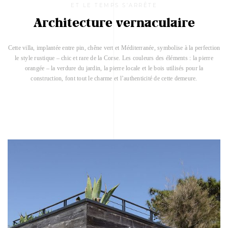
ET LE TEMPS S’ARRÊTE
Architecture vernaculaire
Cette villa, implantée entre pin, chêne vert et Méditerranée, symbolise à la perfection
le style rustique – chic et rare de la Corse. Les couleurs des éléments : la pierre
orangée – la verdure du jardin, la pierre locale et le bois utilisés pour la
construction, font tout le charme et l’authenticité de cette demeure.